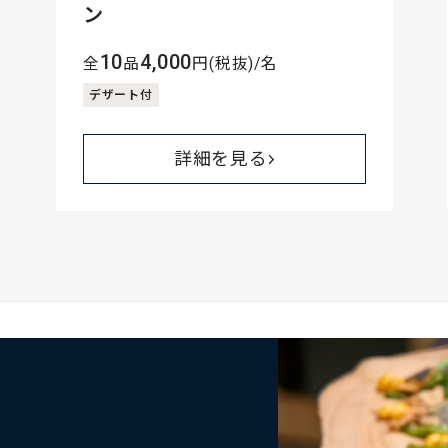
ン
10
4,000
全
品
円(税抜)/名
デザート付
詳細を見る