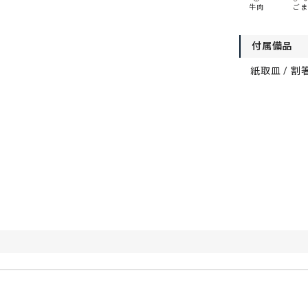
牛肉
ごま
付属備品
紙取皿 / 割