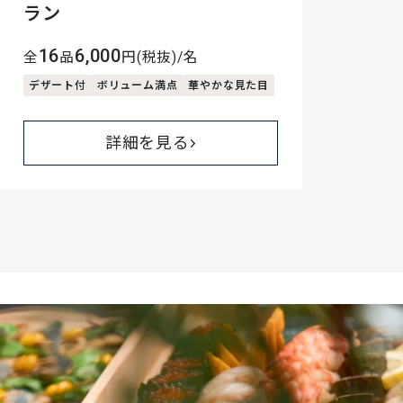
ラン
16
6,000
全
品
円(税抜)/名
デザート付
ボリューム満点
華やかな見た目
詳細を見る