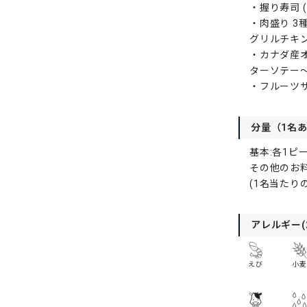
・握り寿司 
・肉盛り 3
グリルチキン
・カナダ産
ターソテー
・フルーツ
分量（1名
基本:各1ピ
その他のお料
(1名当たり
アレルギー(
えび
小麦