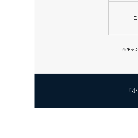
ご
※キャ
「小