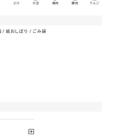
さけ
大豆
鶏肉
豚肉
りんご
箸 / 紙おしぼり / ごみ袋