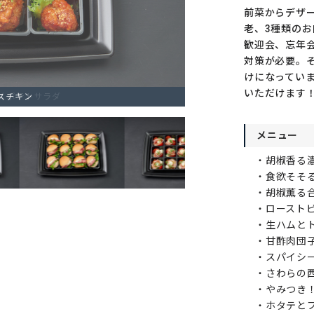
前菜からデザ
老、3種類の
歓迎会、忘年
対策が必要。
けになってい
いただけます
スチキン
メニュー
・胡椒香る
・食欲そそ
・胡椒薫る
・ロースト
・生ハムと
・甘酢肉団
・スパイシ
・さわらの
・やみつき
・ホタテと