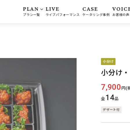
PLAN
LIVE
CASE
VOIC
プラン一覧
ライブパフォーマンス
ケータリング事例
お客様の声
小分け
小分け・
7,900
円(
14
全
品
デザート付