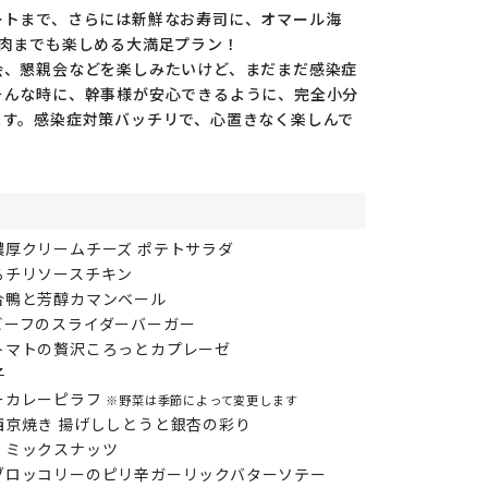
ートまで、さらには新鮮なお寿司に、オマール海
お肉までも楽しめる大満足プラン！
会、懇親会などを楽しみたいけど、まだまだ感染症
そんな時に、幹事様が安心できるように、完全小分
ます。感染症対策バッチリで、心置きなく楽しんで
！
濃厚クリームチーズ ポテトサラダ
るチリソースチキン
合鴨と芳醇カマンベール
ビーフのスライダーバーガー
トマトの贅沢ころっとカプレーゼ
子
ーカレーピラフ
※野菜は季節によって変更します
西京焼き 揚げししとうと銀杏の彩り
！ミックスナッツ
ブロッコリーのピリ辛ガーリックバターソテー