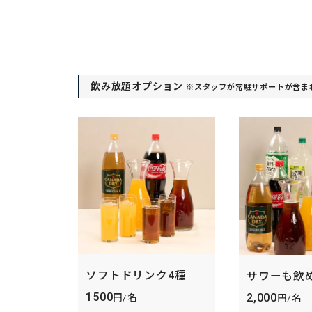
飲み放題オプション
※スタッフが常駐サポートが含ま
ソフトドリンク4種
サワーも飲め
1500
2,000
円/名
円/名