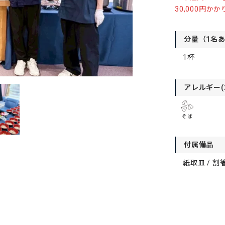
30,000円か
分量（1名
1杯
アレルギー(
そば
付属備品
紙取皿 / 割