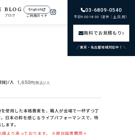
E
BLOG
03-6809-0540
English
ブログ
ご利用ガイド
平日9:00-18:00（定休：土,日,祝）
無料でお見積もり
／東京・名古屋地域対応中！＼
1,650
税抜)/人
円(税込)/人
粉を使用した本格蕎麦を、職人が会場で一杯ずつ丁
す。日本の粋を感じるライブパフォーマンスで、特
出します。
名様より承っております。 ※屋台設置費用＋