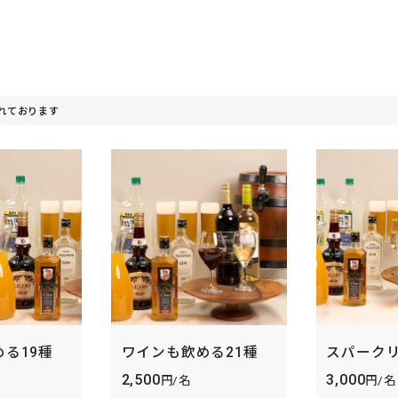
れております
る19種
ワインも飲める21種
スパークリ
2,500
3,000
円/名
円/名