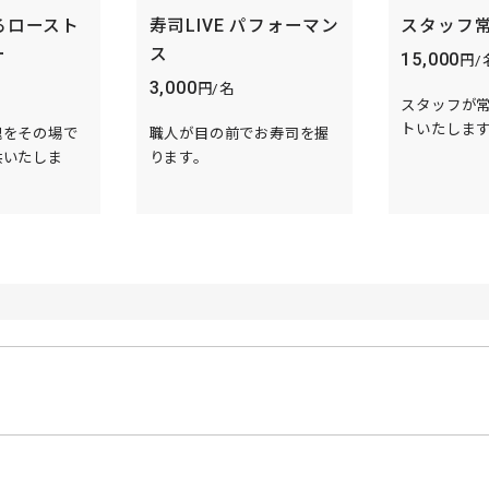
るロースト
寿司LIVE パフォーマン
スタッフ
ー
ス
15,000
円/
3,000
円/名
スタッフが
トいたしま
塊をその場で
職人が目の前でお寿司を握
供いたしま
ります。