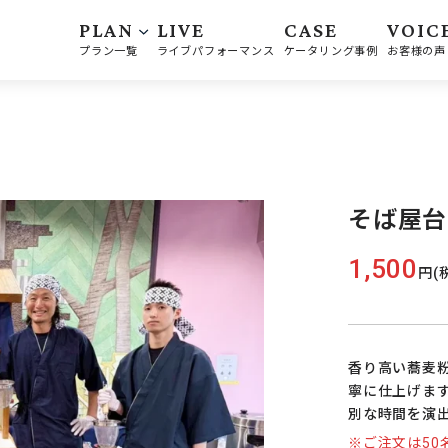
PLAN
LIVE
CASE
VOIC
プラン一覧
ライブパフォーマンス
ケータリング事例
お客様の声
そば屋台
1,500
円(
香り高い蕎麦
寧に仕上げま
別な時間を演
※ご注文は50