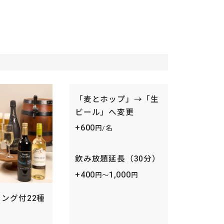
「麦とホップ」→「生
ビール」へ変更
+600
円/名
飲み放題延長（30分）
+400
1,000
円〜
円
ング付22種